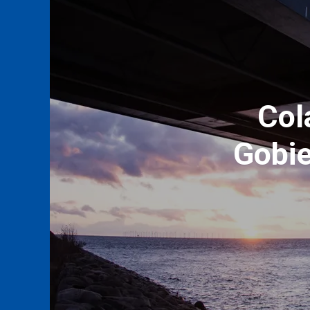
Proye
Bol
Ar