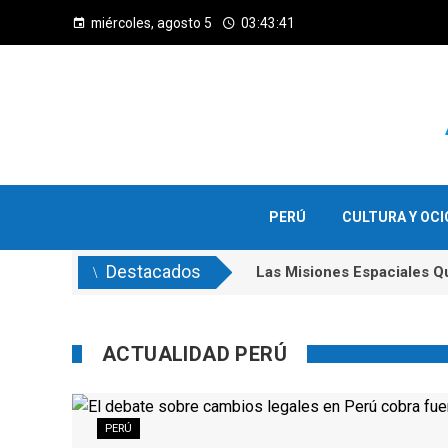
miércoles, agosto 5
03:43:42
PERÚ
CULTURA Y OCI
Destacados
Las Decisiones Clave Que 
Las Misiones Espaciales Q
ACTUALIDAD PERÚ
PERÚ