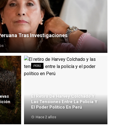
Peruana Tras Investigaciones
os
PERÚ
evas
El Retiro De Harvey Colchado Y
ición
Las Tensiones Entre La Policía Y
El Poder Político En Perú
Hace 2 años