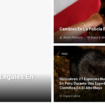
Cambios En La Policía 
Aviso Peruano
Hace 2 añ
PERÚ
Legales En
Descubren 27 Especies Nu
En Perú Durante Una Exped
Científica En El Alto Mayo
Hace 2 años