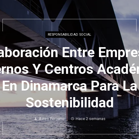
RESPONSABILIDAD SOCIAL
ctos De Agua Sostenib
ivia Con Consulta Prev
ticulación Multisector
demo
Hace 3 semanas