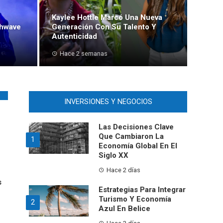
Kaylee Hottle Marcó Una Nueva
thwave
Generación Con Su Talento Y
Autenticidad
Hace 2 semanas
INVERSIONES Y NEGOCIOS
Las Decisiones Clave
Que Cambiaron La
1
Economía Global En El
Siglo XX
Hace 2 días
s
Estrategias Para Integrar
Turismo Y Economía
2
Azul En Belice