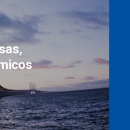
les En
ia Y
ial