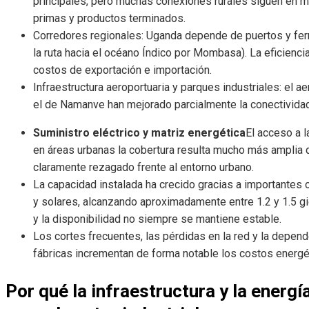
principales, pero muchas conexiones rurales siguen en m
primas y productos terminados.
Corredores regionales: Uganda depende de puertos y ferr
la ruta hacia el océano Índico por Mombasa). La eficienc
costos de exportación e importación.
Infraestructura aeroportuaria y parques industriales: el 
el de Namanve han mejorado parcialmente la conectividad
Suministro eléctrico y matriz energética
El acceso a l
en áreas urbanas la cobertura resulta mucho más amplia 
claramente rezagado frente al entorno urbano.
La capacidad instalada ha crecido gracias a importantes 
y solares, alcanzando aproximadamente entre 1.2 y 1.5 gi
y la disponibilidad no siempre se mantiene estable.
Los cortes frecuentes, las pérdidas en la red y la depe
fábricas incrementan de forma notable los costos energéti
Por qué la infraestructura y la energía