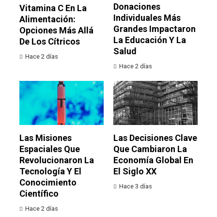
Donaciones
Vitamina C En La
Individuales Más
Alimentación:
Grandes Impactaron
Opciones Más Allá
La Educación Y La
De Los Cítricos
Salud
Hace 2 días
Hace 2 días
Las Misiones
Las Decisiones Clave
Espaciales Que
Que Cambiaron La
Revolucionaron La
Economía Global En
Tecnología Y El
El Siglo XX
Conocimiento
Hace 3 días
Científico
Hace 2 días