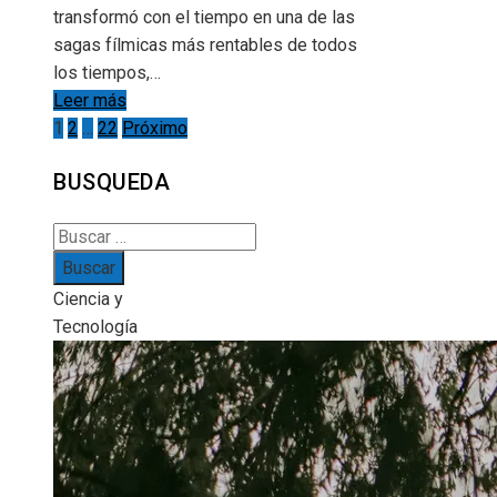
transformó con el tiempo en una de las
sagas fílmicas más rentables de todos
los tiempos,…
Leer más
Paginación
1
2
…
22
Próximo
de
BUSQUEDA
entradas
Buscar:
Ciencia y
Tecnología