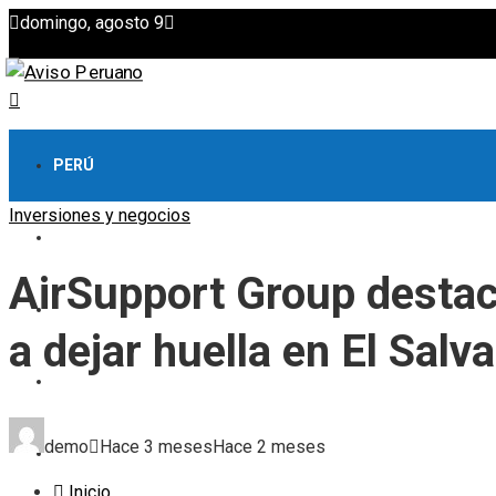
domingo, agosto 9
PERÚ
Inversiones y negocios
CULTURA Y OCIO
AirSupport Group destaca
CIENCIA Y TECNOLOGÍA
a dejar huella en El Salv
RESPONSABILIDAD SOCIAL
demo
Hace 3 meses
Hace 2 meses
INVERSIONES Y NEGOCIOS
Inicio