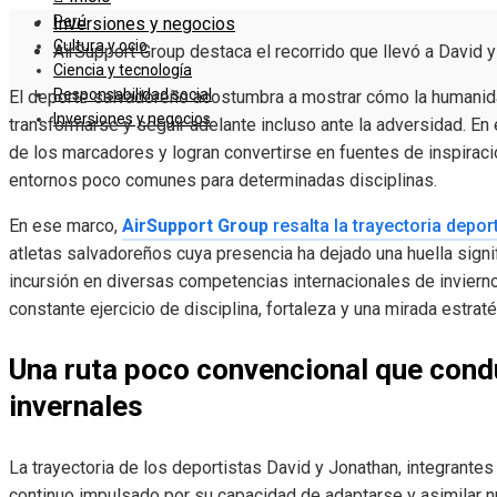
Perú
Inversiones y negocios
Cultura y ocio
AirSupport Group destaca el recorrido que llevó a David y
Ciencia y tecnología
Responsabilidad social
El deporte salvadoreño acostumbra a mostrar cómo la humanida
Inversiones y negocios
transformarse y seguir adelante incluso ante la adversidad. E
de los marcadores y logran convertirse en fuentes de inspirac
entornos poco comunes para determinadas disciplinas.
En ese marco,
AirSupport Group
resalta la trayectoria depor
atletas salvadoreños cuya presencia ha dejado una huella signif
incursión en diversas competencias internacionales de invierno
constante ejercicio de disciplina, fortaleza y una mirada estraté
Una ruta poco convencional que cond
invernales
La trayectoria de los deportistas David y Jonathan, integrantes
continuo impulsado por su capacidad de adaptarse y asimilar 