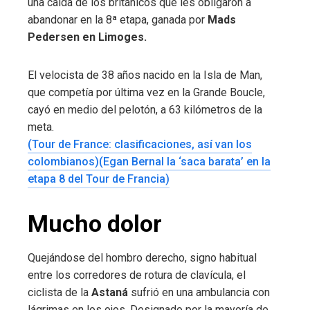
una caída de los británicos que les obligaron a
abandonar en la 8ª etapa, ganada por
Mads
Pedersen en Limoges.
El velocista de 38 años nacido en la Isla de Man,
que competía por última vez en la Grande Boucle,
cayó en medio del pelotón, a 63 kilómetros de la
meta.
(Tour de France: clasificaciones, así van los
colombianos)
(Egan Bernal la ‘saca barata’ en la
etapa 8 del Tour de Francia)
Mucho dolor
Quejándose del hombro derecho, signo habitual
entre los corredores de rotura de clavícula, el
ciclista de la
Astaná
sufrió en una ambulancia con
lágrimas en los ojos. Designado por la mayoría de