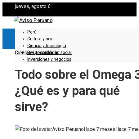
jueves, agosto 6
Perú
Cultura y ocio
Ciencia y tecnología
Ciencia y tecnología
Responsabilidad social
Inversiones y negocios
Todo sobre el Omega 3
¿Qué es y para qué
sirve?
Aviso Peruano
Hace 7 meses
Hace 7 m