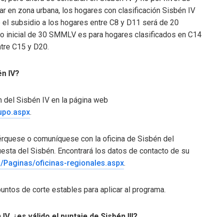
itar en zona urbana, los hogares con clasificación Sisbén IV
e el subsidio a los hogares entre C8 y D11 será de 20
ero inicial de 30 SMMLV es para hogares clasificados en C14
tre C15 y D20.
én IV?
ón del Sisbén IV en la página web
upo.aspx
.
cérquese o comuníquese con la oficina de Sisbén del
cuesta del Sisbén. Encontrará los datos de contacto de su
o/Paginas/oficinas-regionales.aspx
.
puntos de corte estables para aplicar al programa.
V, ¿es válido el puntaje de Sisbén III?