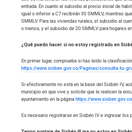
entrada. En cuanto al subsidio al precio inicial de hab
igual o inferior a C7 recibirán 30 SMMLV, mientras qu
SMMLV. Para las viviendas rurales, el subsidio al cu
o menos, y el subsidio de 20 SMMLV para hogares en
¿Qué puedo hacer si no estoy registrado en Sisb
En primer lugar, comprueba si has leído la clasificaci
https://www.sisben.gov.co/Paginas/consulta-tu-gr
Si efectivamente no está en la base del Sisbén IV, a
municipio en que vive y solicite que le realicen la en
ayuntamiento en la página
https://www.sisben.gov.c
Es necesario registrarse en Sisbén IV e ingresar los 
Tengo puntaje de Sisbén III ma no estoy en Sisbén I