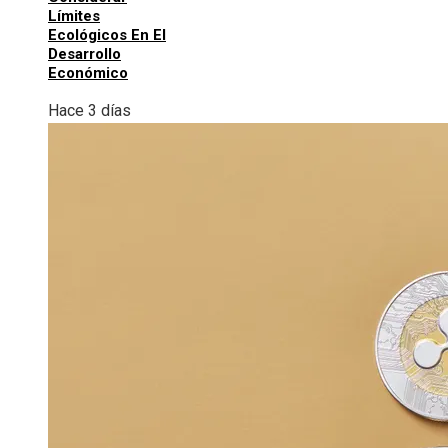
Límites
Ecológicos En El
Desarrollo
Económico
Hace 3 días