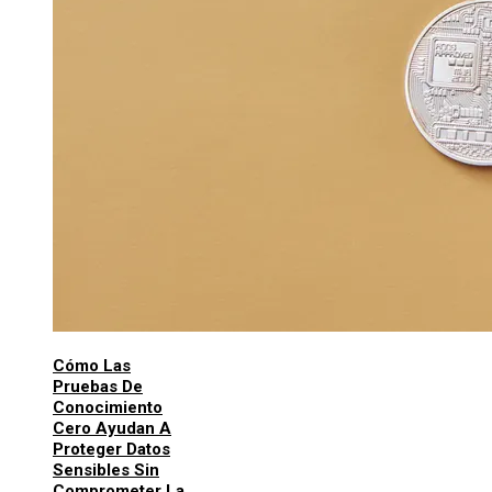
Cómo Las
Pruebas De
Conocimiento
Cero Ayudan A
Proteger Datos
Sensibles Sin
Comprometer La