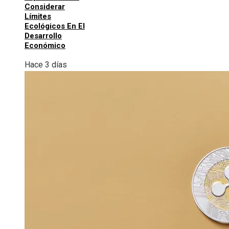
Considerar
Límites
Ecológicos En El
Desarrollo
Económico
Hace 3 días