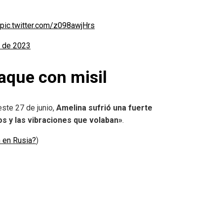
pic.twitter.com/z098awjHrs
o de 2023
aque con misil
ste 27 de junio,
Amelina sufrió una fuerte
s y las vibraciones que volaban»
.
n en Rusia?
)