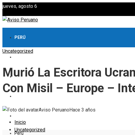
jueves, agosto 6
PERÚ
Uncategorized
CULTURA Y OCIO
Murió La Escritora Ucran
CIENCIA Y TECNOLOGÍA
Con Misil – Europe – Int
RESPONSABILIDAD SOCIAL
Aviso Peruano
Hace 3 años
INVERSIONES Y NEGOCIOS
Inicio
Uncategorized
Perú