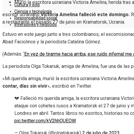
Murió la escritora ucraniana Victoria Amelina, herida tras
Cultura y ocio
Ciencia y tecnología
escritor ucraniano
Victoria Amelina falleció este domingo.
R
Responsabilidad social
a restaurante el pasado 27 de junio en Kramatorsk, Ucrania.
Inversiones y negocios
Estuvo en este juego junto a tres colombianos, el excomisionad
Abad Faciolince y la periodista Catalina Gómez.
(Además:
‘En vez de tirarme hacia arriba, ese ruido infernal me 
La periodista Olga Tokariuk, amiga de Amelina, fue una de las p
«Mi querida amiga, murió la escritora ucraniana Victoria Amelin
contar, días sin vivir
«, escribió en Twitter.
💔 Falleció mi querida amiga, la escritora ucraniana Victo
ataque con cohetes rusos a Kramatorsk el 27 de junio y m
Londres en abril. Tantos libros no escritos, historias no 
pic.twitter.com/kV2hhOUEOW
— Olga Tokariuk (@olgatokariuk)
2 de julio de 2023