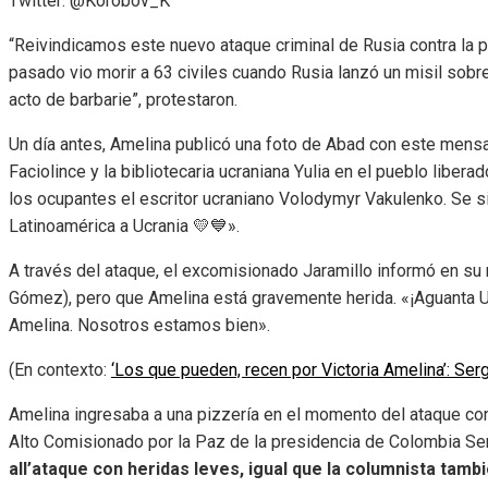
Twitter: @Korobov_K
“Reivindicamos este nuevo ataque criminal de Rusia contra la p
pasado vio morir a 63 civiles cuando Rusia lanzó un misil sobre 
acto de barbarie”, protestaron.
Un día antes, Amelina publicó una foto de Abad con este mens
Faciolince y la bibliotecaria ucraniana Yulia en el pueblo libe
los ocupantes el escritor ucraniano Volodymyr Vakulenko. Se 
Latinoamérica a Ucrania 💛💙».
A través del ataque, el excomisionado Jaramillo informó en su
Gómez), pero que Amelina está gravemente herida. «¡Aguanta Uc
Amelina. Nosotros estamos bien».
(En contexto:
‘Los que pueden, recen por Victoria Amelina’: Serg
Amelina ingresaba a una pizzería en el momento del ataque con
Alto Comisionado por la Paz de la presidencia de Colombia Ser
all’ataque con heridas leves, igual que la columnista tam