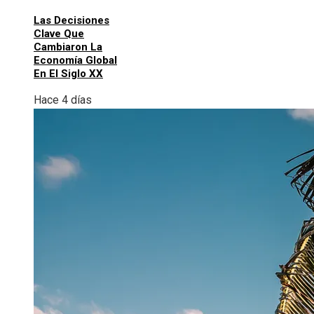
Las Decisiones
Clave Que
Cambiaron La
Economía Global
En El Siglo XX
Hace 4 días