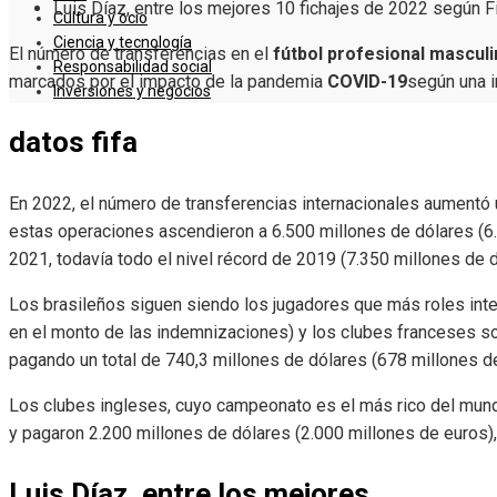
Luis Díaz, entre los mejores 10 fichajes de 2022 según F
Cultura y ocio
Ciencia y tecnología
El número de transferencias en el
fútbol profesional mascul
Responsabilidad social
marcados por el impacto de la pandemia
COVID-19
según una 
Inversiones y negocios
datos fifa
En 2022, el número de transferencias internacionales aumentó u
estas operaciones ascendieron a 6.500 millones de dólares (6
2021, todavía todo el nivel récord de 2019 (7.350 millones de d
Los brasileños siguen siendo los jugadores que más roles in
en el monto de las indemnizaciones) y los clubes franceses s
pagando un total de 740,3 millones de dólares (678 millones de
Los clubes ingleses, cuyo campeonato es el más rico del mun
y pagaron 2.200 millones de dólares (2.000 millones de euros),
Luis Díaz, entre los mejores