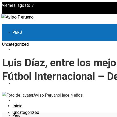
viernes, agosto 7
PERÚ
Uncategorized
CULTURA Y OCIO
Luis Díaz, entre los mej
CIENCIA Y TECNOLOGÍA
Fútbol Internacional – D
RESPONSABILIDAD SOCIAL
Aviso Peruano
Hace 4 años
INVERSIONES Y NEGOCIOS
Inicio
Uncategorized
Perú