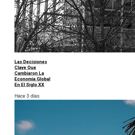
Las Decisiones
Clave Que
Cambiaron La
Economía Global
En El Siglo XX
Hace 3 días