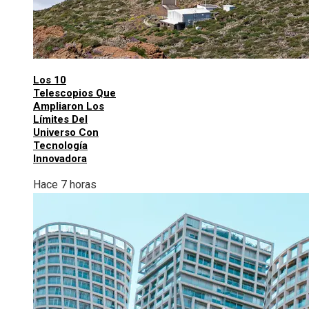
Los 10
Telescopios Que
Ampliaron Los
Límites Del
Universo Con
Tecnología
Innovadora
Hace 7 horas