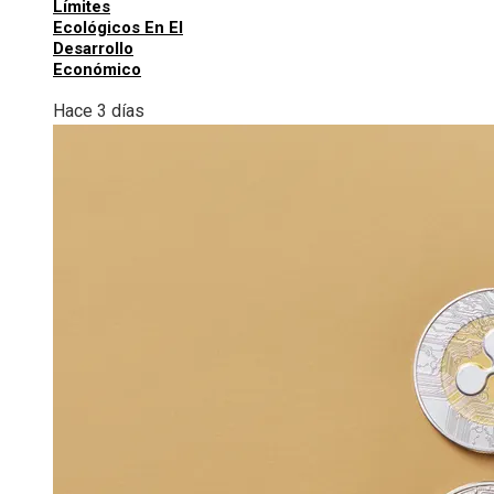
Límites
Ecológicos En El
Desarrollo
Económico
Hace 3 días