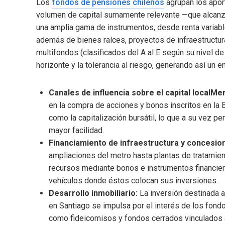
Los
fondos de pensiones chilenos
agrupan los apor
volumen de capital sumamente relevante —que alcanz
una amplia gama de instrumentos, desde renta variable n
además de bienes raíces, proyectos de infraestructur
multifondos (clasificados del A al E según su nivel de r
horizonte y la tolerancia al riesgo, generando así un 
Canales de influencia sobre el capital localMe
en la compra de acciones y bonos inscritos en la 
como la capitalización bursátil, lo que a su vez p
mayor facilidad.
Financiamiento de infraestructura y concesio
ampliaciones del metro hasta plantas de tratami
recursos mediante bonos e instrumentos financier
vehículos donde éstos colocan sus inversiones.
Desarrollo inmobiliario:
La inversión destinada a
en Santiago se impulsa por el interés de los fondo
como fideicomisos y fondos cerrados vinculados a