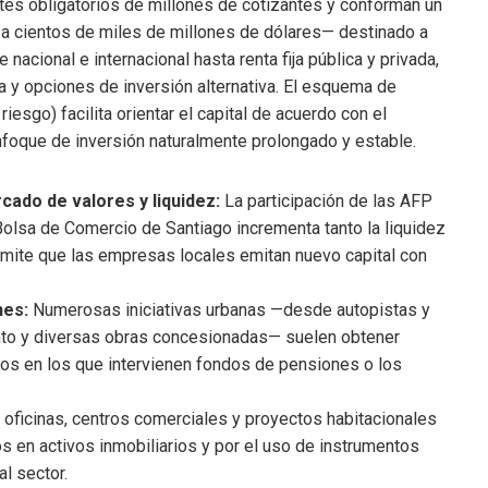
tes obligatorios de millones de cotizantes y conforman un
a cientos de miles de millones de dólares— destinado a
acional e internacional hasta renta fija pública y privada,
a y opciones de inversión alternativa. El esquema de
iesgo) facilita orientar el capital de acuerdo con el
enfoque de inversión naturalmente prolongado y estable.
rcado de valores y liquidez:
La participación de las AFP
Bolsa de Comercio de Santiago incrementa tanto la liquidez
ermite que las empresas locales emitan nuevo capital con
nes:
Numerosas iniciativas urbanas —desde autopistas y
ento y diversas obras concesionadas— suelen obtener
os en los que intervienen fondos de pensiones o los
 oficinas, centros comerciales y proyectos habitacionales
s en activos inmobiliarios y por el uso de instrumentos
l sector.