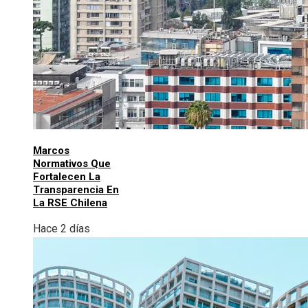
Marcos
Normativos Que
Fortalecen La
Transparencia En
La RSE Chilena
Hace 2 días