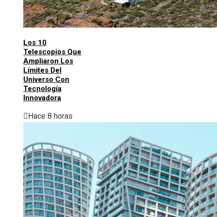
Los 10
Telescopios Que
Ampliaron Los
Límites Del
Universo Con
Tecnología
Innovadora
Hace 8 horas