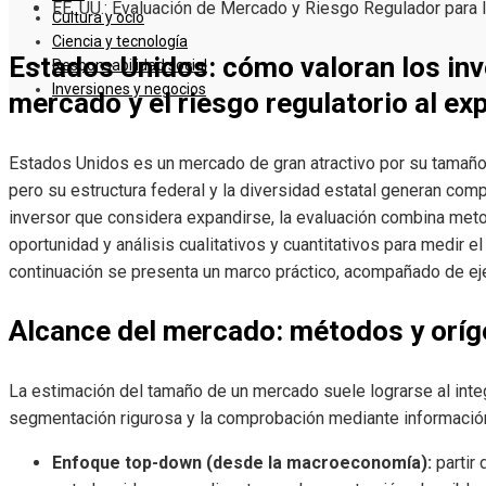
EE. UU.: Evaluación de Mercado y Riesgo Regulador para 
Cultura y ocio
Ciencia y tecnología
Estados Unidos: cómo valoran los inv
Responsabilidad social
Inversiones y negocios
mercado y el riesgo regulatorio al ex
Estados Unidos es un mercado de gran atractivo por su tamaño, p
pero su estructura federal y la diversidad estatal generan compl
inversor que considera expandirse, la evaluación combina meto
oportunidad y análisis cualitativos y cuantitativos para medir el
continuación se presenta un marco práctico, acompañado de ej
Alcance del mercado: métodos y oríg
La estimación del tamaño de un mercado suele lograrse al int
segmentación rigurosa y la comprobación mediante información
Enfoque top-down (desde la macroeconomía):
partir 