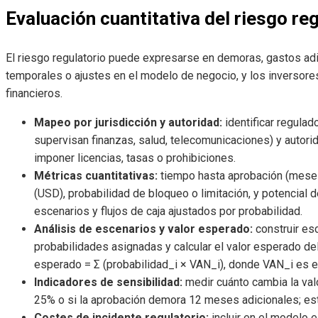
Evaluación cuantitativa del riesgo re
El riesgo regulatorio puede expresarse en demoras, gastos ad
temporales o ajustes en el modelo de negocio, y los inversore
financieros.
Mapeo por jurisdicción y autoridad:
identificar regulad
supervisan finanzas, salud, telecomunicaciones) y autori
imponer licencias, tasas o prohibiciones.
Métricas cuantitativas:
tiempo hasta aprobación (meses/
(USD), probabilidad de bloqueo o limitación, y potencial
escenarios y flujos de caja ajustados por probabilidad.
Análisis de escenarios y valor esperado:
construir es
probabilidades asignadas y calcular el valor esperado del
esperado = Σ (probabilidad_i × VAN_i), donde VAN_i es el 
Indicadores de sensibilidad:
medir cuánto cambia la val
25% o si la aprobación demora 12 meses adicionales; esto
Costes de incidente regulatorio:
incluir en el modelo e