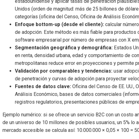
estadounidense y aplicar tasas de penetración plausibles
Unidos (orden de magnitud: más de 25 billones de dólare
categorías (oficina del Censo, Oficina de Análisis Económ
Enfoque bottom-up (desde el cliente):
calcular número
de adopción. Este método es más fiable para productos 
software empresarial por número de empresas con X em
Segmentación geográfica y demográfica:
Estados Uni
en renta, densidad urbana, edad y comportamiento de c
metropolitanas reduce error en proyecciones y permite pri
Validación por comparables y tendencias:
usar adopci
de penetración y curvas de adopción para proyectar velo
Fuentes de datos clave:
Oficina del Censo de EE. UU., O
Análisis Económico, bases de datos comerciales (informe
registros regulatorios, presentaciones públicas de emp
Ejemplo numérico: si se ofrece un servicio B2C con un costo 
de un universo de 10 millones de posibles usuarios, un 5% lo a
mercado accesible se calcula así: 10.000.000 × 0,05 × 100 = 50