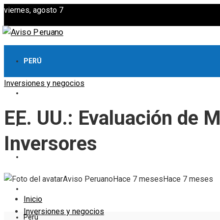
viernes, agosto 7
PERÚ
Inversiones y negocios
CULTURA Y OCIO
EE. UU.: Evaluación de 
CIENCIA Y TECNOLOGÍA
Inversores
RESPONSABILIDAD SOCIAL
Aviso Peruano
Hace 7 meses
Hace 7 meses
INVERSIONES Y NEGOCIOS
Inicio
Inversiones y negocios
Perú