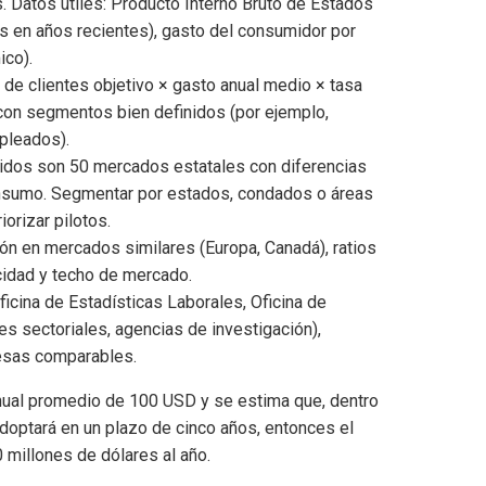
. Datos útiles: Producto Interno Bruto de Estados
s en años recientes), gasto del consumidor por
ico).
 de clientes objetivo × gasto anual medio × tasa
con segmentos bien definidos (por ejemplo,
pleados).
dos son 50 mercados estatales con diferencias
onsumo. Segmentar por estados, condados o áreas
orizar pilotos.
ón en mercados similares (Europa, Canadá), ratios
cidad y techo de mercado.
ficina de Estadísticas Laborales, Oficina de
s sectoriales, agencias de investigación),
resas comparables.
anual promedio de 100 USD y se estima que, dentro
doptará en un plazo de cinco años, entonces el
 millones de dólares al año.