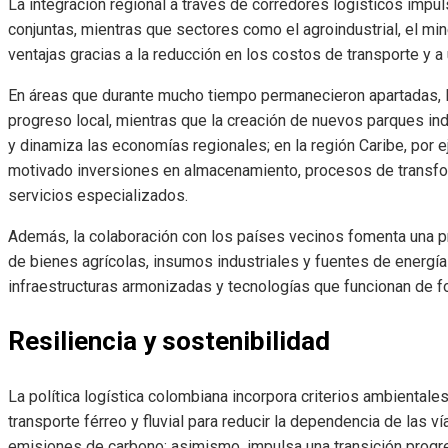
La integración regional a través de corredores logísticos impul
conjuntas, mientras que sectores como el agroindustrial, el mi
ventajas gracias a la reducción en los costos de transporte y
En áreas que durante mucho tiempo permanecieron apartadas, la
progreso local, mientras que la creación de nuevos parques in
y dinamiza las economías regionales; en la región Caribe, por 
motivado inversiones en almacenamiento, procesos de transfor
servicios especializados.
Además, la colaboración con los países vecinos fomenta una pr
de bienes agrícolas, insumos industriales y fuentes de energí
infraestructuras armonizadas y tecnologías que funcionan de f
Resiliencia y sostenibilidad
La política logística colombiana incorpora criterios ambientale
transporte férreo y fluvial para reducir la dependencia de las ví
emisiones de carbono; asimismo, impulsa una transición progres