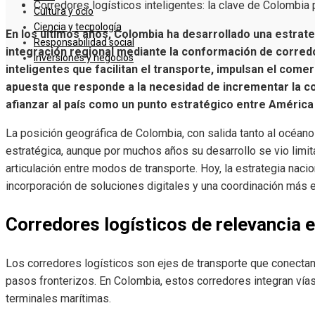
Corredores logísticos inteligentes: la clave de Colombia p
Cultura y ocio
Ciencia y tecnología
En los últimos años, Colombia ha desarrollado una estrateg
Responsabilidad social
integración regional mediante la conformación de corredo
Inversiones y negocios
inteligentes que facilitan el transporte, impulsan el comerc
apuesta que responde a la necesidad de incrementar la co
afianzar al país como un punto estratégico entre América 
La posición geográfica de Colombia, con salida tanto al océano 
estratégica, aunque por muchos años su desarrollo se vio limitad
articulación entre modos de transporte. Hoy, la estrategia nacio
incorporación de soluciones digitales y una coordinación más e
Corredores logísticos de relevancia 
Los corredores logísticos son ejes de transporte que conectan
pasos fronterizos. En Colombia, estos corredores integran vías t
terminales marítimas.