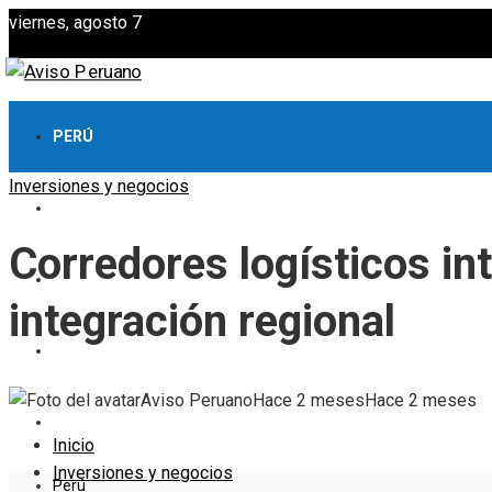
viernes, agosto 7
PERÚ
Inversiones y negocios
CULTURA Y OCIO
Corredores logísticos int
CIENCIA Y TECNOLOGÍA
integración regional
RESPONSABILIDAD SOCIAL
Aviso Peruano
Hace 2 meses
Hace 2 meses
INVERSIONES Y NEGOCIOS
Inicio
Inversiones y negocios
Perú