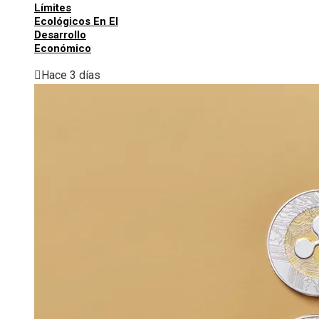
Límites
Ecológicos En El
Desarrollo
Económico
Hace 3 días