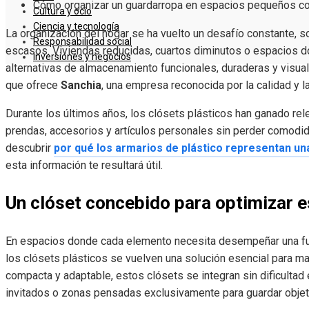
Cómo organizar un guardarropa en espacios pequeños co
Cultura y ocio
Ciencia y tecnología
La organización del hogar se ha vuelto un desafío constante, 
Responsabilidad social
escasos. Viviendas reducidas, cuartos diminutos o espacios
Inversiones y negocios
alternativas de almacenamiento funcionales, duraderas y visua
que ofrece
Sanchia
, una empresa reconocida por la calidad y 
Durante los últimos años, los clósets plásticos han ganado rel
prendas, accesorios y artículos personales sin perder comodid
descubrir
por qué los armarios de plástico representan una
esta información te resultará útil.
Un clóset concebido para optimizar 
En espacios donde cada elemento necesita desempeñar una func
los clósets plásticos se vuelven una solución esencial para ma
compacta y adaptable, estos clósets se integran sin dificultad 
invitados o zonas pensadas exclusivamente para guardar objet