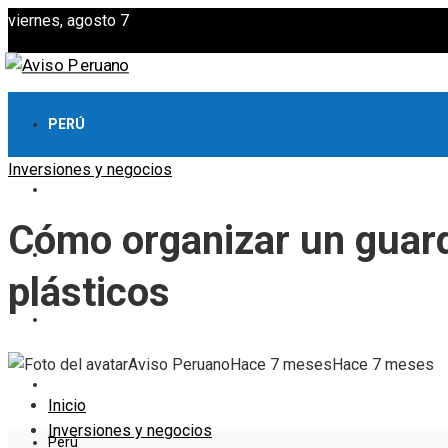
viernes, agosto 7
PERÚ
Inversiones y negocios
CULTURA Y OCIO
Cómo organizar un guard
CIENCIA Y TECNOLOGÍA
plásticos
RESPONSABILIDAD SOCIAL
Aviso Peruano
Hace 7 meses
Hace 7 meses
INVERSIONES Y NEGOCIOS
Inicio
Inversiones y negocios
Perú