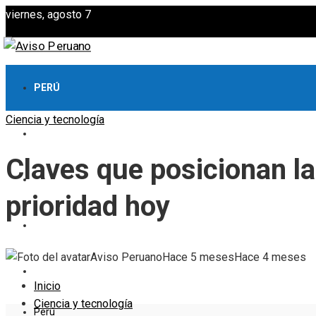
viernes, agosto 7
PERÚ
Ciencia y tecnología
CULTURA Y OCIO
Claves que posicionan la
CIENCIA Y TECNOLOGÍA
prioridad hoy
RESPONSABILIDAD SOCIAL
Aviso Peruano
Hace 5 meses
Hace 4 meses
INVERSIONES Y NEGOCIOS
Inicio
Ciencia y tecnología
Perú