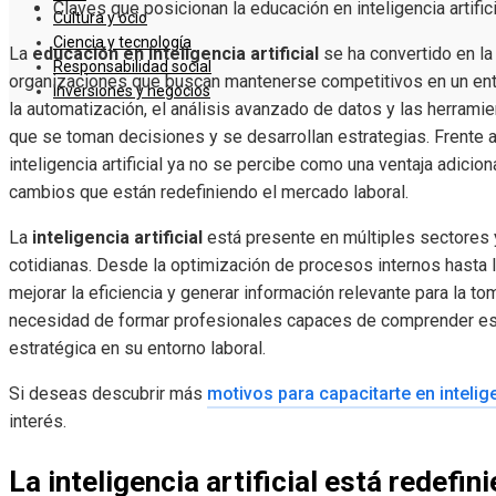
Claves que posicionan la educación en inteligencia artific
Cultura y ocio
Ciencia y tecnología
La
educación en inteligencia artificial
se ha convertido en l
Responsabilidad social
organizaciones que buscan mantenerse competitivos en un ent
Inversiones y negocios
la automatización, el análisis avanzado de datos y las herrami
que se toman decisiones y se desarrollan estrategias. Frente a
inteligencia artificial ya no se percibe como una ventaja adici
cambios que están redefiniendo el mercado laboral.
La
inteligencia artificial
está presente en múltiples sectores 
cotidianas. Desde la optimización de procesos internos hasta l
mejorar la eficiencia y generar información relevante para la t
necesidad de formar profesionales capaces de comprender est
estratégica en su entorno laboral.
Si deseas descubrir más
motivos para capacitarte en intelige
interés.
La inteligencia artificial está redefi