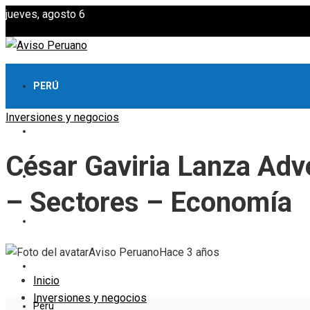
jueves, agosto 6
PERÚ
Inversiones y negocios
CULTURA Y OCIO
César Gaviria Lanza Adv
CIENCIA Y TECNOLOGÍA
– Sectores – Economía
RESPONSABILIDAD SOCIAL
Aviso Peruano
Hace 3 años
INVERSIONES Y NEGOCIOS
Inicio
Inversiones y negocios
Perú