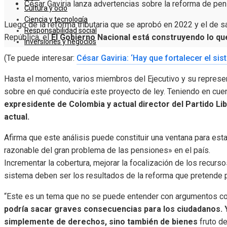
César Gaviria lanza advertencias sobre la reforma de p
Cultura y ocio
Ciencia y tecnología
Luego de la reforma tributaria que se aprobó en 2022 y el de sa
Responsabilidad social
República, el
El Gobierno Nacional está construyendo lo qu
Inversiones y negocios
(Te puede interesar:
César Gaviria: ‘Hay que fortalecer el sis
Hasta el momento, varios miembros del Ejecutivo y su represe
sobre en qué conduciría este proyecto de ley. Teniendo en cue
expresidente de Colombia y actual director del Partido Li
actual.
Afirma que este análisis puede constituir una ventana para es
razonable del gran problema de las pensiones» en el país.
Incrementar la cobertura, mejorar la focalización de los recurso
sistema deben ser los resultados de la reforma que pretende p
“Este es un tema que no se puede entender con argumentos co
podría sacar graves consecuencias para los ciudadanos. 
simplemente de derechos, sino también de bienes
fruto de