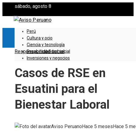
sábado, agosto 8
Perú
Cultura y ocio
Ciencia y tecnología
Responsabilidad social
Responsabilidad social
Inversiones y negocios
Casos de RSE en
Esuatini para el
Bienestar Laboral
Aviso Peruano
Hace 5 meses
Hace 5 m