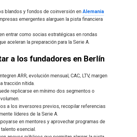
s blandos y fondos de coinversión en
Alemania
mpresas emergentes alarguen la pista financiera
n entrar como socias estratégicas en rondas
ue aceleran la preparación para la Serie A.
ar a los fundadores en Berlín
integren ARR, evolución mensual, CAC, LTV, margen
 tracción nítida.
uede replicarse en mínimo dos segmentos o
 volumen.
s a los inversores previos, recopilar referencias
mente líderes de la Serie A.
apoyarse en mentores y aprovechar programas de
 talento esencial.
con apoyos públicos que permitan alargar la pista