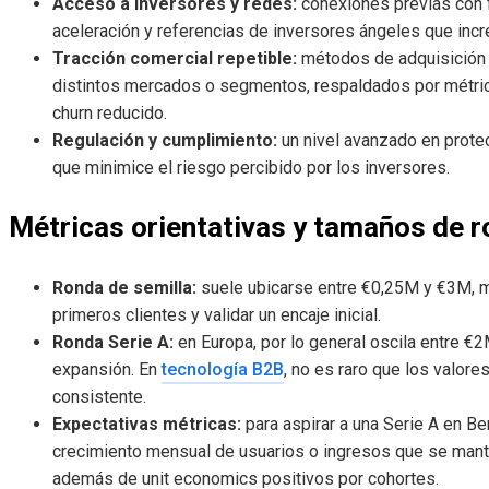
Acceso a inversores y redes:
conexiones previas con f
aceleración y referencias de inversores ángeles que incr
Tracción comercial repetible:
métodos de adquisición 
distintos mercados o segmentos, respaldados por métric
churn reducido.
Regulación y cumplimiento:
un nivel avanzado en protec
que minimice el riesgo percibido por los inversores.
Métricas orientativas y tamaños de 
Ronda de semilla:
suele ubicarse entre €0,25M y €3M, m
primeros clientes y validar un encaje inicial.
Ronda Serie A:
en Europa, por lo general oscila entre €
expansión. En
tecnología B2B
, no es raro que los valo
consistente.
Expectativas métricas:
para aspirar a una Serie A en Be
crecimiento mensual de usuarios o ingresos que se man
además de unit economics positivos por cohortes.