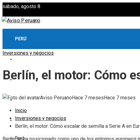
sábado, agosto 8
PERÚ
Inversiones y negocios
CULTURA Y OCIO
Berlín, el motor: Cómo e
CIENCIA Y TECNOLOGÍA
Aviso Peruano
Hace 7 meses
Hace 7 meses
RESPONSABILIDAD SOCIAL
Inicio
Inversiones y negocios
INVERSIONES Y NEGOCIOS
Berlín, el motor: Cómo escalar de semilla a Serie A en Eu
Perú
Berlín se ha posicionado como uno de los entornos europeos 