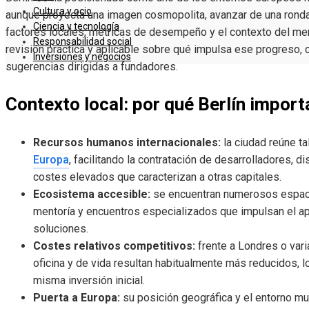
Cultura y ocio
aunque proyecta una imagen cosmopolita, avanzar de una rond
Ciencia y tecnología
factores locales, métricas de desempeño y el contexto del me
Responsabilidad social
revisión práctica y aplicable sobre qué impulsa ese progreso, c
Inversiones y negocios
sugerencias dirigidas a fundadores.
Contexto local: por qué Berlín import
Recursos humanos internacionales:
la ciudad reúne t
Europa
, facilitando la contratación de desarrolladores, 
costes elevados que caracterizan a otras capitales.
Ecosistema accesible:
se encuentran numerosos espaci
mentoría y encuentros especializados que impulsan el ap
soluciones.
Costes relativos competitivos:
frente a Londres o var
oficina y de vida resultan habitualmente más reducidos, l
misma inversión inicial.
Puerta a Europa:
su posición geográfica y el entorno mu