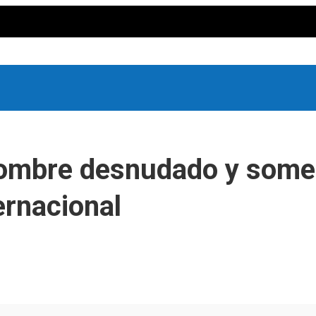
hombre desnudado y someti
ernacional