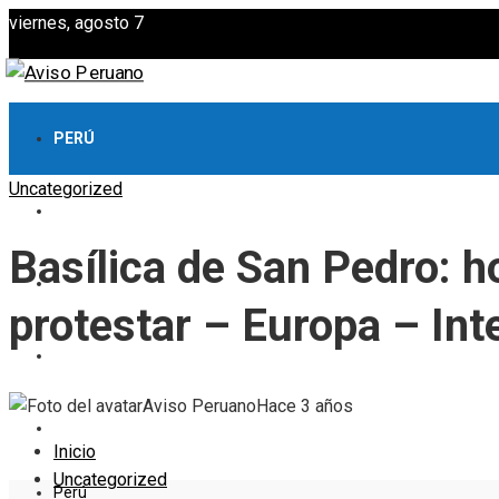
viernes, agosto 7
PERÚ
Uncategorized
CULTURA Y OCIO
Basílica de San Pedro: 
CIENCIA Y TECNOLOGÍA
protestar – Europa – Int
RESPONSABILIDAD SOCIAL
Aviso Peruano
Hace 3 años
INVERSIONES Y NEGOCIOS
Inicio
Uncategorized
Perú