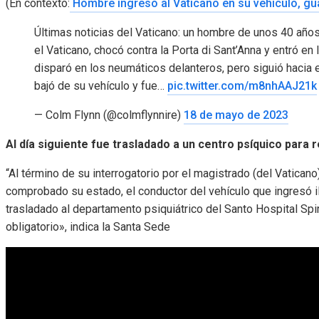
(En contexto:
Hombre ingresó al Vaticano en su vehículo, gu
Últimas noticias del Vaticano: un hombre de unos 40 años
el Vaticano, chocó contra la Porta di Sant’Anna y entró en 
disparó en los neumáticos delanteros, pero siguió hacia 
bajó de su vehículo y fue…
pic.twitter.com/m8nhAAJ21k
— Colm Flynn (@colmflynnire)
18 de mayo de 2023
Al día siguiente fue trasladado a un centro psíquico para 
“Al término de su interrogatorio por el magistrado (del Vatican
comprobado su estado, el conductor del vehículo que ingresó 
trasladado al departamento psiquiátrico del Santo Hospital Spi
obligatorio», indica la Santa Sede