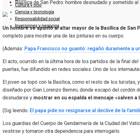
Basílica de San Pedro: hombre desnudado y sometido al al
Cultura y ocio
Ciencia y tecnología
Responsabilidad social
Inversiones y negocios
Un hombre se apuntó al altar mayor de la Basílica de San P
completo para mostrar una de las pinturas en su cuerpo.
(Además:
Papa Francisco no guantó: regañó duramente a una
El acto, ocurrido en la última hora de los partidos de la final de
puertas, fue difundido en redes sociales. Uno de los internauta
El joven se topó con la Basílica, como el resto de los turistas, 
diseñado por Gian Lorenzo Bernini, donde escapó del cordón de
desnudarse y
mostrar en su espalda el mensaje «salven a l
(Sig leendo:
El papa pide no resignarse al declive de la famil
Los guardias del Cuerpo de Gendarmería de la Ciudad del Vatica
vestirse y tomaron otra dependencia para interrogarlo.