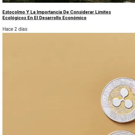
Estocolmo Y La Importancia De Considerar Límites
Ecológicos En El Desarrollo Económico
Hace 2 días