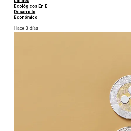
Límites
Ecológicos En El
Desarrollo
Económico
Hace 3 días